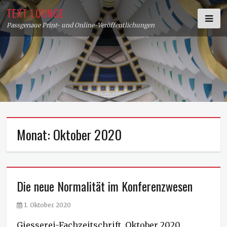
Skip
TEXT LOUNGE
to
Passgenaue Print- und Online-Veröffentlichungen
content
Monat:
Oktober 2020
Die neue Normalität im Konferenzwesen
P
1. Oktober 2020
o
Giesserei-Fachzeitschrift, Oktober 2020
s