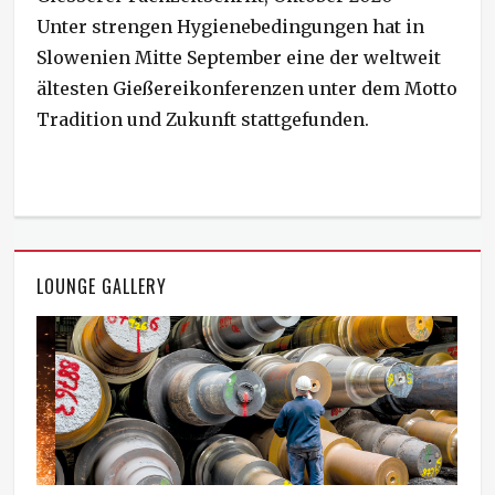
t
Unter strengen Hygienebedingungen hat in
e
Slowenien Mitte September eine der weltweit
d
ältesten Gießereikonferenzen unter dem Motto
o
n
Tradition und Zukunft stattgefunden.
LOUNGE GALLERY