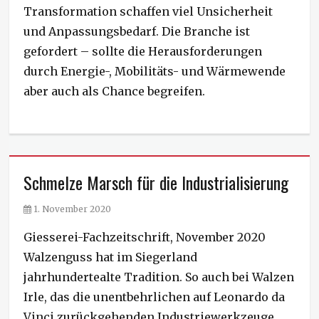
Transformation schaffen viel Unsicherheit
und Anpassungsbedarf. Die Branche ist
gefordert – sollte die Herausforderungen
durch Energie-, Mobilitäts- und Wärmewende
aber auch als Chance begreifen.
Schmelze Marsch für die Industrialisierung
P
1. November 2020
o
Giesserei-Fachzeitschrift, November 2020
s
t
Walzenguss hat im Siegerland
e
jahrhundertealte Tradition. So auch bei Walzen
d
Irle, das die unentbehrlichen auf Leonardo da
o
n
Vinci zurückgehenden Industriewerkzeuge