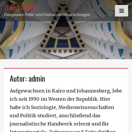
Skip
TEXT LOUNGE
to
Passgenaue Print- und Online-Veröffentlichungen
content
Autor:
admin
Aufgewachsen in Kairo und Johannesburg, lebe
ich seit 1990 im Westen der Republik. Hier
habe ich Soziologie, Medienwissenschaften
und Politik studiert, anschließend das
journalistische Handwerk erlernt und für