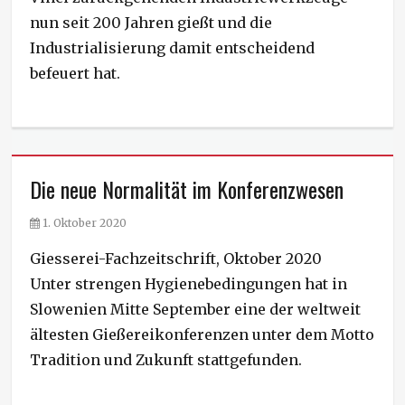
nun seit 200 Jahren gießt und die
Industrialisierung damit entscheidend
befeuert hat.
Die neue Normalität im Konferenzwesen
P
1. Oktober 2020
o
Giesserei-Fachzeitschrift, Oktober 2020
s
t
Unter strengen Hygienebedingungen hat in
e
Slowenien Mitte September eine der weltweit
d
ältesten Gießereikonferenzen unter dem Motto
o
n
Tradition und Zukunft stattgefunden.