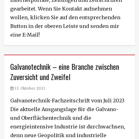
Internetportale, Zeitungen und Zeitschriften
gearbeitet. Wenn Sie Kontakt aufnehmen
wollen, klicken Sie auf den entsprechenden
Button in der oberen Leiste und senden mir
eine E-Mail!
Galvanotechnik – eine Branche zwischen
Zuversicht und Zweifel
P
13. Oktober 2023
o
Galvanotechnik-Fachzeitschrift vom Juli 2023
s
t
Die aktuelle Ausgangslage für die Galvano-
e
und Oberflächentechnik und die
d
energieintensive Industrie ist durchwachsen,
o
n
denn neue Geopolitik und industrielle