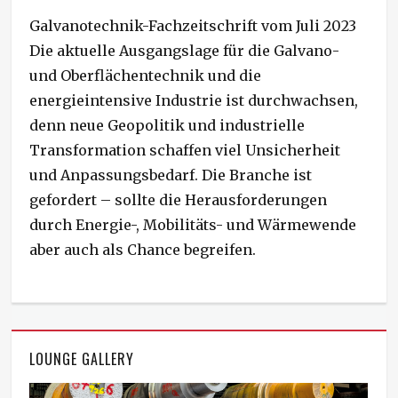
o
Galvanotechnik-Fachzeitschrift vom Juli 2023
s
t
Die aktuelle Ausgangslage für die Galvano-
e
und Oberflächentechnik und die
d
energieintensive Industrie ist durchwachsen,
o
n
denn neue Geopolitik und industrielle
Transformation schaffen viel Unsicherheit
und Anpassungsbedarf. Die Branche ist
gefordert – sollte die Herausforderungen
durch Energie-, Mobilitäts- und Wärmewende
aber auch als Chance begreifen.
LOUNGE GALLERY