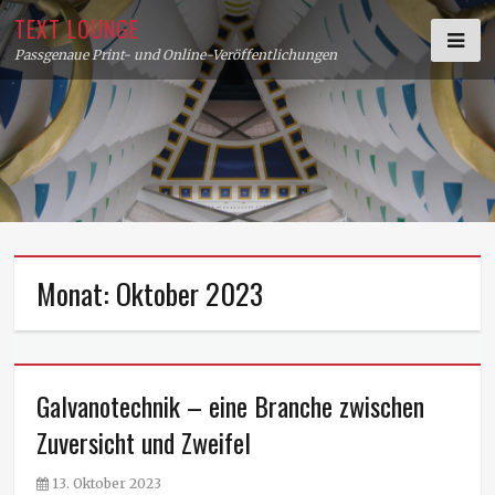
Skip
TEXT LOUNGE
to
Passgenaue Print- und Online-Veröffentlichungen
content
Monat:
Oktober 2023
Galvanotechnik – eine Branche zwischen
Zuversicht und Zweifel
P
13. Oktober 2023