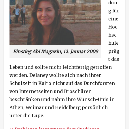
dun
n
g für
eine
Hoc
hsc
hule
präg
Einstieg Abi Magazin, 12. Januar 2009
t das
Leben und sollte nicht leichtfertig getroffen
werden. Delaney wollte sich nach ihrer
Schulzeit in Kairo nicht auf das Durchforsten
von Internetseiten und Broschüren
beschränken und nahm ihre Wunsch-Unis in
Athen, Weimar und Heidelberg persönlich
unter die Lupe.