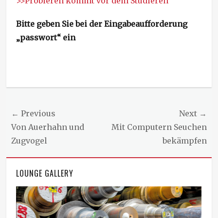
>>Probieren kommt vor dem Studieren
Bitte geben Sie bei der Eingabeaufforderung
„passwort“ ein
Beitragsnavigation
← Previous
Next →
Previous
Von Auerhahn und
Next
Mit Computern Seuchen
post:
Zugvogel
post:
bekämpfen
LOUNGE GALLERY