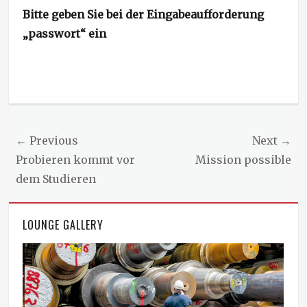
Bitte geben Sie bei der Eingabeaufforderung
„passwort“ ein
Beitragsnavigation
← Previous
Next →
Previous
Probieren kommt vor
Next
Mission possible
post:
dem Studieren
post:
LOUNGE GALLERY